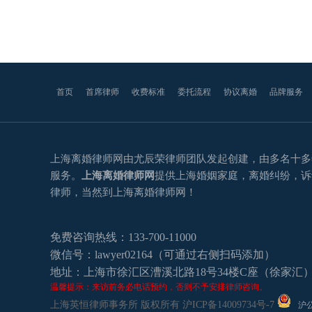
首页
首席律师
收费标准
委托流程
协议离婚
品牌服务
上海离婚律师网由尤辰荣律师团队发起创建，由多名十多
服务。
上海离婚律师网
提供上海婚姻家庭，离婚纠纷，诉
律师，当然到上海离婚律师网！
免费咨询热线：133-700-11000
微信号：lawyer02164（可通过右侧扫码添加）
地址：上海市徐汇区漕溪北路18号34楼C座（徐家汇
温馨提示：来访前务必电话预约，否则不予安排律师咨询。
上海英恒律师事务所 版权所有
沪ICP备14009734号-7
沪公