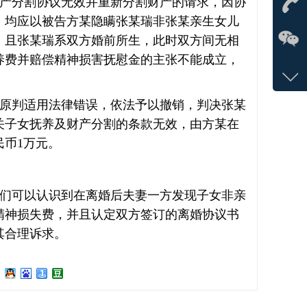
产分割协议无效并重新分割财产的请求，因协
马
，均应以被告方某隐瞒张某瑞非张某亲生女儿
；且张某瑞系双方婚前所生，此时双方间无相
养费并赔偿精神损害抚慰金的主张不能成立，
立即
。
133-
原判适用法律错误，依法予以撤销，判决张某
中有关子女抚养及财产分割的条款无效，由方某在
币1万元。
们可以认识到在离婚后夫妻一方发现子女非亲
精神损失费，并且认定双方签订的离婚协议书
其合理诉求。