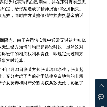
误以为张某瑞系自己亲生，并在违背真实意思
的约定，给张某造成了精神损害和经济损失。
款无效，同时由方某赔偿精神损害抚慰金的诉
期限内。由于在司法实践中通常无过错方知晓
数无过错方知情时均已超诉讼时效，显然这对
的诉讼中的相关权利和责任，即规定无过错方
系事实时起算。
2014年4月23日张某方知张某瑞非亲生，张某起
时，充分考虑了当前处于法律空白地带的非亲
涉子女抚养和财产分割协议条款无效，彰显了
在线