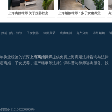
上海离婚律师:关于抚养权变更的条件问题
上海婚姻律师：多子女赡养父母纠纷问题
离
婚前（内）协议
子女抚养
律师风采
成功案例
房产分割
涉外婚姻
年执业经验的资深
上海离婚律师
提供免费上海离婚法律咨询与法律
讼离婚，子女抚养，遗产继承等法律知识科普与律师咨询服务。找
）
网安备 31010402003006号