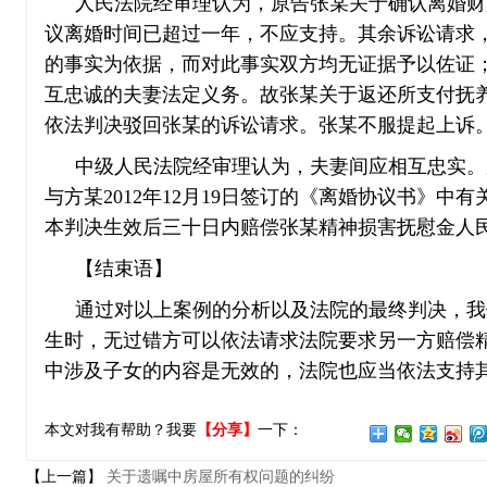
人民法院经审理认为，原告张某关于确认离婚财
议离婚时间已超过一年，不应支持。其余诉讼请求
的事实为依据，而对此事实双方均无证据予以佐证
互忠诚的夫妻法定义务。故张某关于返还所支付抚
依法判决驳回张某的诉讼请求。张某不服提起上诉
中级人民法院经审理认为，夫妻间应相互忠实。
与方某2012年12月19日签订的《离婚协议书》
本判决生效后三十日内赔偿张某精神损害抚慰金人民
【结束语】
通过对以上案例的分析以及法院的最终判决，我
生时，无过错方可以依法请求法院要求另一方赔偿
中涉及子女的内容是无效的，法院也应当依法支持
本文对我有帮助？我要
【分享】
一下：
【上一篇】
关于遗嘱中房屋所有权问题的纠纷