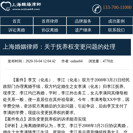
133-700-11000
首页
首席律师
品牌服务
成功案例
诉讼离婚
协议离婚
遗产继承
联系我们
上海婚姻律师：关于抚养权变更问题的处理
发布时间：2020-10-04 12:04:42
作者: online64
浏览量：4770次
【案件】李艾（化名）、李江（化名）双方于2008年3月21日经民
政部门办理离婚手续，双方约定婚生之女李满（化名）归李江抚养。
现李艾、李江均已再婚，平时，李江外出务工，女儿李满同其继母相
处关系一般，便一直居住在其外祖母家。今年，李满考取XX中学，因
学费交纳，牵涉双方离婚后的欠款问题，引起争议，后由李艾支付了
李满的学费，现提出变更抚养权的要求。
【案件焦点】原告变更抚养权的诉求能否实现
【评析】上海离婚律师认为，李艾、李江于2008年3月21日协议离婚，
婚生之女李满随李江生活。庭审中，李江表示愿意继续抚养女儿，交