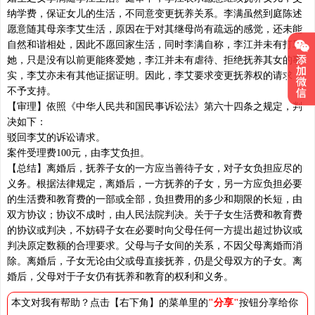
纳学费，保证女儿的生活，不同意变更抚养关系。李满虽然到庭陈述
愿意随其母亲李艾生活，原因在于对其继母尚有疏远的感觉，还未能
自然和谐相处，因此不愿回家生活，同时李满自称，李江并未有打骂
她，只是没有以前更能疼爱她，李江并未有虐待、拒绝抚养其女的事
实，李艾亦未有其他证据证明。因此，李艾要求变更抚养权的请求，
不予支持。
【审理】依照《中华人民共和国民事诉讼法》第六十四条之规定，判
决如下：
驳回李艾的诉讼请求。
案件受理费100元，由李艾负担。
【总结】离婚后，抚养子女的一方应当善待子女，对子女负担应尽的
义务。根据法律规定，离婚后，一方抚养的子女，另一方应负担必要
的生活费和教育费的一部或全部，负担费用的多少和期限的长短，由
双方协议；协议不成时，由人民法院判决。关于子女生活费和教育费
的协议或判决，不妨碍子女在必要时向父母任何一方提出超过协议或
判决原定数额的合理要求。父母与子女间的关系，不因父母离婚而消
除。离婚后，子女无论由父或母直接抚养，仍是父母双方的子女。离
婚后，父母对于子女仍有抚养和教育的权利和义务。
本文对我有帮助？点击【右下角】的菜单里的
"分享"
按钮分享给你