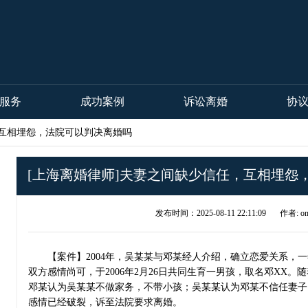
服务
成功案例
诉讼离婚
协
，互相埋怨，法院可以判决离婚吗
[上海离婚律师]夫妻之间缺少信任，互相埋怨
发布时间：2025-08-11 22:11:09
作者: on
【案件】2004年，吴某某与邓某经人介绍，确立恋爱关系，一年
双方感情尚可，于2006年2月26日共同生育一男孩，取名邓XX
邓某认为吴某某不做家务，不带小孩；吴某某认为邓某不信任妻子，
感情已经破裂，诉至法院要求离婚。