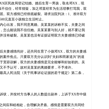
X市XX区民政局登记结婚。婚后生育一男孩，取名邓XX，现
极不信任，经常猜疑，加之邓某经常为生活琐事打骂我，双
某分居。双方感情已经彻底破裂。请求法院判决：1、准许双方
500元直至小孩独立生活时止。
内心出发，我不同意离婚。吴某某的诉称不实，夫妻之间
，怎么能说我不信任她。吴某某要与别人好，就不要让我
并没有破裂。吴某某也没有证据证明双方夫妻感情已经破
后夫妻感情尚好，还共同生育了小孩邓XX，双方的夫妻感
的案件焦点。只要双方充分认识到“夫妇和而家道兴”的道
于宽容谅解，双方的夫妻感情是完全能够和好如初的。吴
又不予认可，故对吴某某的离婚要求，不予准许。
最高人民法院《关于民事诉讼证据的若干规定》第二条，
诉状，并按对方当事人的人数提出副本，上诉于XX市中级
妻之间应和睦相处，合理解决矛盾。感情是需要双方共同经