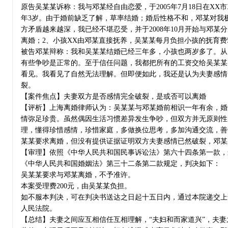
原告吴某某诉称：我与邓某经自由恋爱，于2005年7月18日在X
年3岁。由于婚前缺乏了解，草率结婚；婚后性格不和，邓某对我
方矛盾越来越深，我已经不堪忍受，并于2008年10月开始与邓
离婚；2、小孩XX由邓某直接抚养，吴某某每月负担小孩的抚育费
被告邓某辩称：我和吴某某结婚已经三年多，小孩也两岁多了。从
有些争吵是正常的。至于信任问题，我都把所有的工资交给吴某某
看见。我看见了自然无法理解。但即便如此，我还是认为夫妻感情
裂。
【案件焦点】夫妻双方是否感情完全破裂，是或否可以离婚
【评析】上海离婚律师认为：吴某某与邓某婚前相识一年有余，婚
情弥足珍贵。虽然偶因生活习惯差异发生争吵，但双方并无原则性
理，懂得珍惜感情，珍惜家庭，多做换位思考，多加沟通交流，善
某某要求离婚，但没有提供证据证明双方夫妻感情已然破裂，邓某
【审理】依照《中华人民共和国民事诉讼法》第六十四条第一款，
《中华人民共和国婚姻法》第三十二条第二款规定，判决如下：
吴某某要求与邓某离婚，不予准许。
本案受理费200元，由吴某某负担。
如不服本判决，可在判决书送达之日起十五日内，通过本院递交上
人民法院。
【总结】夫妻之间应互相信任互相理解，“夫妇和而家道兴”，夫