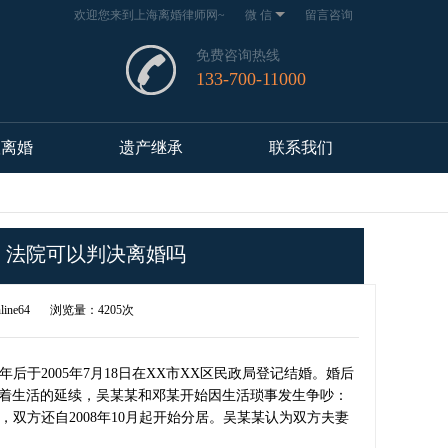
欢迎您来到上海离婚律师网~
微 信
留言咨询
免费咨询热线
133-700-11000
议离婚
遗产继承
联系我们
，法院可以判决离婚吗
line64
浏览量：4205次
后于2005年7月18日在XX市XX区民政局登记结婚。婚后
。随着生活的延续，吴某某和邓某开始因生活琐事发生争吵：
双方还自2008年10月起开始分居。吴某某认为双方夫妻