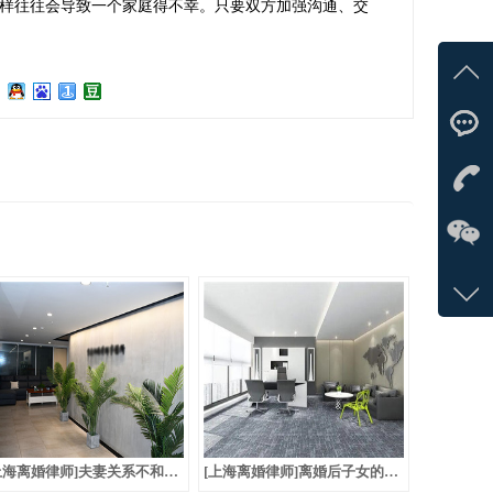
样往往会导致一个家庭得不幸。只要双方加强沟通、交
在线
马
立即
133-
[上海离婚律师]夫妻关系不和，协议离婚是否有效？
[上海离婚律师]离婚后子女的抚养费何时可以增加？