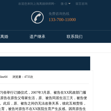
欢迎您来到上海离婚律师网~
微 信
留言咨询
免费咨询热线
133-700-11000
议离婚
遗产继承
联系我们
line64
浏览量：4733次
按习俗举行订婚仪式，2007年3月原、被告在XX民政部门履
随原告在原告父母家生活，原、被告同居生活三天，被告便
。此后，原、被告之间仍无法改善关系，彼此互相责怪，
院生育，被告对原告不在XX医院生育产生反感。因而原告生