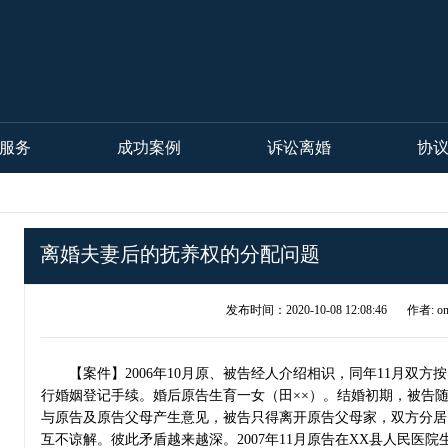
服务
成功案例
诉讼离婚
协
离婚夫妻后的抚养权的分配问题
发布时间：2020-10-08 12:08:46
作者: on
【案件】2006年10月原、被告经人介绍相识，同年11月双方
行婚姻登记手续。婚后原告生育一女（田××）。结婚初期，被告
与原告及原告父母产生意见，被告只得离开原告父母家，双方分居
互不谅解。彼此矛盾越来越深。2007年11月原告在XX县人民医