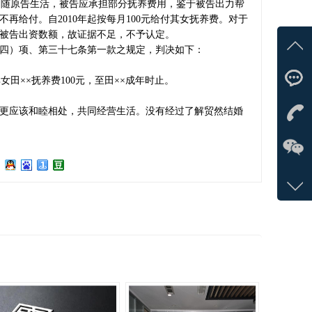
，随原告生活，被告应承担部分抚养费用，鉴于被告出力帮
再给付。自2010年起按每月100元给付其女抚养费。对于
被告出资数额，故证据不足，不予认定。
四）项、第三十七条第一款之规定，判决如下：
女田××抚养费100元，至田××成年时止。
在线
更应该和睦相处，共同经营生活。没有经过了解贸然结婚
马
立即
133-