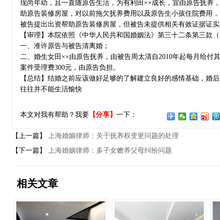
现尚年幼，且一直随原告生活，为有利田××成长，宜由原告抚养
助原告装修房屋，对以前拖欠抚养费用以及原告生小孩住院费用，不
被告提出出资帮助原告装修房屋，但被告未提供相关有效证据证实
【审理】本院依照《中华人民共和国婚姻法》第三十二条第三款（
一、准许原告与被告清离婚；
二、婚生女田××由原告抚养，由被告周太清自2010年起每月给付其
案件受理费300元，由原告负担。
【总结】结婚之前应该做好足够的了解建立良好的感情基础，婚后
往往并不能生活愉快
本文对我有帮助？我要
【分享】
一下：
【上一篇】
上海婚姻律师：关于抚养权变更问题的处理
【下一篇】
上海婚姻律师：多子女赡养父母纠纷问题
相关文章