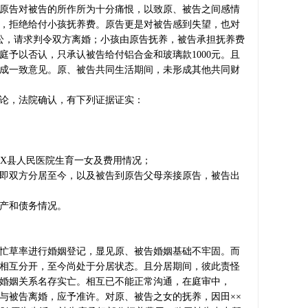
原告对被告的所作所为十分痛恨，以致原、被告之间感情
，拒绝给付小孩抚养费。原告更是对被告感到失望，也对
诉讼，请求判令双方离婚；小孩由原告抚养，被告承担抚养费
予以否认，只承认被告给付铝合金和玻璃款1000元。且
成一致意见。原、被告共同生活期间，未形成其他共同财
论，法院确认，有下列证据证实：
XX县人民医院生育一女及费用情况；
即双方分居至今，以及被告到原告父母亲接原告，被告出
产和债务情况。
忙草率进行婚姻登记，显见原、被告婚姻基础不牢固。而
相互分开，至今尚处于分居状态。且分居期间，彼此责怪
婚姻关系名存实亡。相互已不能正常沟通，在庭审中，
与被告离婚，应予准许。对原、被告之女的抚养，因田××