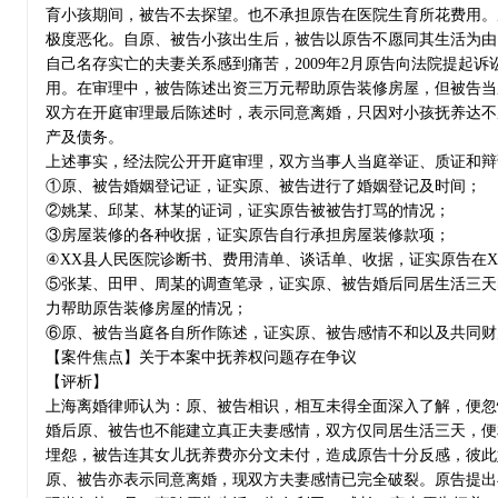
育小孩期间，被告不去探望。也不承担原告在医院生育所花费用。
极度恶化。自原、被告小孩出生后，被告以原告不愿同其生活为由
自己名存实亡的夫妻关系感到痛苦，2009年2月原告向法院提起
用。在审理中，被告陈述出资三万元帮助原告装修房屋，但被告当庭
双方在开庭审理最后陈述时，表示同意离婚，只因对小孩抚养达不
产及债务。
上述事实，经法院公开开庭审理，双方当事人当庭举证、质证和辩
①原、被告婚姻登记证，证实原、被告进行了婚姻登记及时间；
②姚某、邱某、林某的证词，证实原告被被告打骂的情况；
③房屋装修的各种收据，证实原告自行承担房屋装修款项；
④XX县人民医院诊断书、费用清单、谈话单、收据，证实原告在
⑤张某、田甲、周某的调查笔录，证实原、被告婚后同居生活三天
力帮助原告装修房屋的情况；
⑥原、被告当庭各自所作陈述，证实原、被告感情不和以及共同财
【案件焦点】关于本案中抚养权问题存在争议
【评析】
上海离婚律师认为：原、被告相识，相互未得全面深入了解，便忽
婚后原、被告也不能建立真正夫妻感情，双方仅同居生活三天，便
埋怨，被告连其女儿抚养费亦分文未付，造成原告十分反感，彼此
原、被告亦表示同意离婚，现双方夫妻感情已完全破裂。原告提出