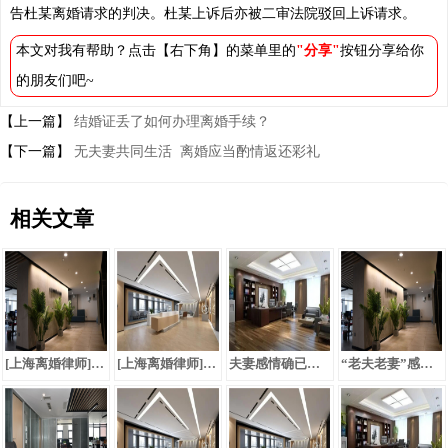
告杜某离婚请求的判决。杜某上诉后亦被二审法院驳回上诉请求。
本文对我有帮助？点击【右下角】的菜单里的
"分享"
按钮分享给你
的朋友们吧~
【上一篇】
结婚证丢了如何办理离婚手续？
【下一篇】
无夫妻共同生活 离婚应当酌情返还彩礼
相关文章
[上海离婚律师]离婚败诉后失去音讯，可否离婚？
[上海离婚律师]分居四年能否作为离婚条件？
夫妻感情确已破裂，是准许离婚的法定条件
“老夫老妻”感情不和，起诉离婚