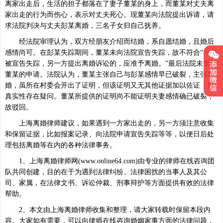
离家出走后，生活的担子都落在了妻子董某的身上，而董某对丈夫离
家出走的行为而伤心，表示对丈夫死心。现董某向法院提出诉请，请
求法院判决与丈夫彭某离婚，三名子女归自己抚养。
经法院审理认为，双方经朋友介绍而结婚，系自愿结婚，且婚后
感情尚可。在彭某失踪期间，董某未向法院宣告失踪，故不符合“一方
被宣告失踪，另一方提出离婚诉讼的，应准予离婚。”最后法院未支持
董某的申请。法院认为，董某主张自己与彭某感情早已破裂，主张离
婚，虽所在村委会开出了证明，但该证明又无其他证据加以佐证，其
真实性存在疑问。董某所提供的证明尚不能证明夫妻感情确已破裂，
故驳回。
上海离婚律师建议，如果遇到一方家出走的，另一方须注意收集
和保留证据，比如报案记录、向法院申请宣告失踪等等，以便日后处
理包括离婚等在内的各种法律事务。
1、上海离婚律师网(www.online64.com)由专业的律师在线咨询团
队共同创建，目的在于为遇到法律纠纷、法律困扰的当事人及其公
司、家属，在法律文书、诉讼仲裁、刑事辩护等方面提供有效的法律
帮助。
2、本文由上海离婚律师收集和整理，请大家转载时保留本段内
容。大家如有需要，可以向律师在线咨询婚姻家事方面的法律问题，