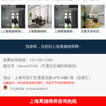
[上海离婚律师]夫妻之间缺少信任，互相埋怨，法院可以判决离婚吗
上海离婚律师：夫妻关系冷漠起诉离婚
上海离婚律师：赡养父母为每个子女应尽义务
夫妻关系有回转的可能法院不应判决离婚
找律师，当然到上海离婚律师网~
免费咨询热线：133-700-11000
微信号：lawyer02164（可通过右侧扫码添加）
地址：上海市徐汇区漕溪北路18号34楼C座（徐家汇）
温馨提示：来访前务必电话预约，否则不予安排律师咨询。
沪公网安备 31010402003006号
上海离婚律师咨询热线