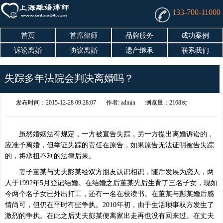
133-700-11000
首页
首席律师
品牌服务
成功案例
诉讼离婚
协议离婚
遗产继承
联系我们
失踪多年法院会判决离婚吗？
发布时间：2015-12-28 09:28:07
作者: admin
浏览量：2168次
虽然婚姻法有规定，一方被宣告失踪，另一方提出离婚诉讼的，
应准予离婚，但举证失踪的责任在原告，如果原告无法证明被告失踪
的，将承担不利的法律后果。
妻子董某与丈夫彭某经双方朋友认识相识，随后发展为恋人，两
人于1992年5月登记结婚。在结婚之后董某先后生育了三名子女，现如
今两个名子女已外出打工，还有一名在校读书。在董某与彭某婚后感
情尚可，但仍在平时有些争执。2010年初，由于生活琐事双方发生了
激烈的争执。在此之后丈夫彭某便离家出走再也没有回来过。在丈夫