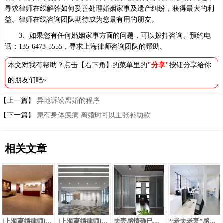
寻求律师在线解答如何妥善处理婚姻家事及遗产纠纷，获得最大的利
益。律师在线咨询团队期待成为您最有用的朋友。
3、如果您有任何婚姻家事方面的问题，可以拨打咨询、预约电
话：135-6473-5555，寻求上海律师咨询团队的帮助。
本文对我有帮助？点击【右下角】的菜单里的
"分享"
按钮分享给你
的朋友们吧~
【上一篇】
异地诉讼离婚的程序
【下一篇】
患有身体疾病 离婚时可以主张补助款
相关文章
[上海离婚律师]离婚败诉后失去音讯，可否离婚？
[上海离婚律师]分居四年能否作为离婚条件？
夫妻感情确已破裂，是准许离婚的法定条件
“老夫老妻”感情不和，起诉离婚