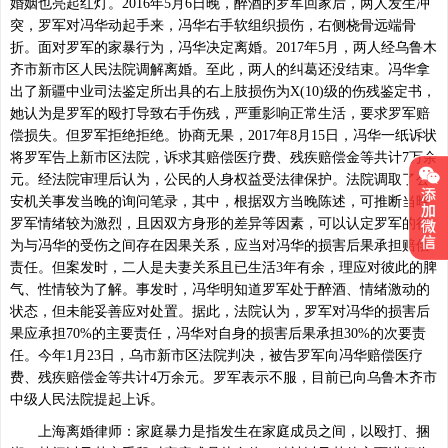
婚姻也亮起红灯。2016年5月6日晚，醉酒的罗军回家后，两人发生冲
突，罗军对冯华动起手来，冯华右手软组织损伤，右侧桡骨远端骨
折。面对罗军的家暴行为，冯华决定离婚。2017年5月，两人经乌鲁木
齐市新市区人民法院调解离婚。至此，两人的纠葛还没结束。冯华拿
出了新疆中业司法鉴定所出具的右上肢损伤为X(10)级的伤残鉴定书，
她认为是罗军的殴打导致右手伤残，严重影响正常生活，要求罗军赔
偿损失。但罗军拒绝拒绝。协商无果，2017年8月15日，冯华一纸诉状
将罗军告上新市区法院，诉求其赔偿医疗费、残疾赔偿金等共计7万余
元。经法院审理后认为，公民的人身权益受法律保护。法院调取了公
安机关事发当晚的询问笔录，其中，根据双方当晚陈述，可推断当晚
罗军情绪较为激烈，且因双方身形的差异等因素，可以认定罗军的行
为与冯华的受伤之间存在因果关系，应当对冯华的损害后果承担赔偿
责任。但案发时，二人是夫妻关系且已生活3年有余，理应对彼此的脾
气、性情较为了解。事发时，冯华明知道罗军处于醉酒、情绪激动的
状态，但未能妥善应对处置。据此，法院认为，罗军对冯华的损害后
果应承担70%的主要责任，冯华对自身的损害后果承担30%的次要责
任。今年1月23日，乌市新市区法院判决，被告罗军向冯华赔偿医疗
费、残疾赔偿金等共计4万余元。罗军表示不服，目前已向乌鲁木齐市
中级人民法院提起上诉。
上海离婚律师：家庭暴力是指发生在家庭成员之间，以殴打、捆