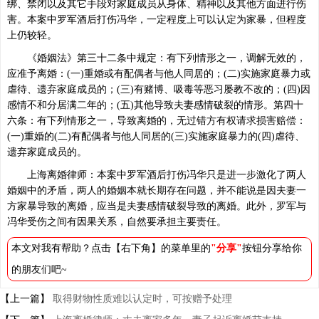
绑、禁闭以及其它手段对家庭成员从身体、精神以及其他方面进行伤
害。本案中罗军酒后打伤冯华，一定程度上可以认定为家暴，但程度
上仍较轻。
《婚姻法》第三十二条中规定：有下列情形之一，调解无效的，
应准予离婚：(一)重婚或有配偶者与他人同居的；(二)实施家庭暴力或
虐待、遗弃家庭成员的；(三)有赌博、吸毒等恶习屡教不改的；(四)因
感情不和分居满二年的；(五)其他导致夫妻感情破裂的情形。第四十
六条：有下列情形之一，导致离婚的，无过错方有权请求损害赔偿：
(一)重婚的(二)有配偶者与他人同居的(三)实施家庭暴力的(四)虐待、
遗弃家庭成员的。
上海离婚律师：本案中罗军酒后打伤冯华只是进一步激化了两人
婚姻中的矛盾，两人的婚姻本就长期存在问题，并不能说是因夫妻一
方家暴导致的离婚，应当是夫妻感情破裂导致的离婚。此外，罗军与
冯华受伤之间有因果关系，自然要承担主要责任。
本文对我有帮助？点击【右下角】的菜单里的
"分享"
按钮分享给你
的朋友们吧~
【上一篇】
取得财物性质难以认定时，可按赠予处理