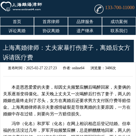
133-700-11000
首页
首席律师
品牌服务
成功案例
诉讼离婚
协议离婚
遗产继承
联系我们
上海离婚律师：丈夫家暴打伤妻子，离婚后女方
诉请医疗费
发布时间：2025-02-27 22:27:23
作者: online64
浏览量：3486次
本是恩恩爱爱的夫妻，却因丈夫频繁应酬后喝醉回家，夫妻俩的
关系逐渐变得僵化。某天晚上丈夫又一次喝醉后打伤了妻子，两人的
婚姻也最终走到了尽头，女方在离婚后还要求男方支付医疗费等赔偿
金。上海离婚律师表示夫妻感情破裂是导致离婚的主要原因，一方在
婚姻中存在过错，则要向另一方赔偿损失。
冯华（化名）和罗军（化名）在网上相识相恋后登记结婚。但幸
福的生活没过几年，罗军开始频繁应酬，总是醉醺醺地回家，两人的