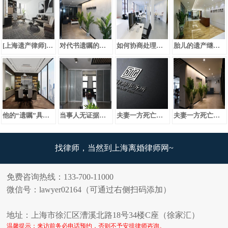
[上海遗产律师]如何依法解决遗产分配问题？
对代书遗嘱的内容如何合理分配
如何协商处理遗产分割问题
胎儿的遗产继承问题
他的“遗嘱”具有法律效力吗？
当事人无证据支持主张时如何处理
夫妻一方死亡后遗产与债务问题如何解决
夫妻一方死亡后遗产与债务问题如何解决
找律师，当然到上海离婚律师网~
免费咨询热线：133-700-11000
微信号：lawyer02164（可通过右侧扫码添加）
地址：上海市徐汇区漕溪北路18号34楼C座（徐家汇）
温馨提示：来访前务必电话预约，否则不予安排律师咨询。