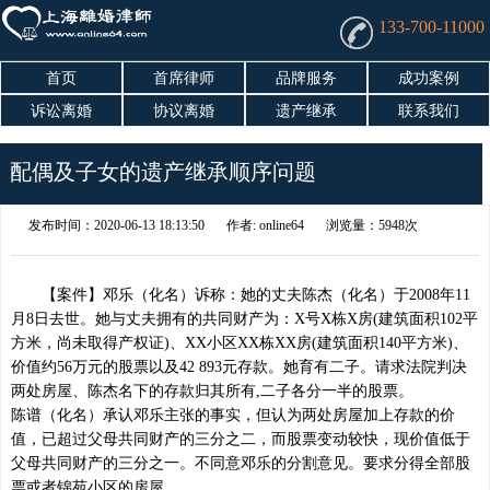
133-700-11000
首页
首席律师
品牌服务
成功案例
诉讼离婚
协议离婚
遗产继承
联系我们
配偶及子女的遗产继承顺序问题
发布时间：2020-06-13 18:13:50
作者: online64
浏览量：5948次
【案件】邓乐（化名）诉称：她的丈夫陈杰（化名）于2008年11
月8日去世。她与丈夫拥有的共同财产为：X号X栋X房(建筑面积102平
方米，尚未取得产权证)、XX小区XX栋XX房(建筑面积140平方米)、
价值约56万元的股票以及42 893元存款。她育有二子。请求法院判决
两处房屋、陈杰名下的存款归其所有,二子各分一半的股票。
陈谱（化名）承认邓乐主张的事实，但认为两处房屋加上存款的价
值，已超过父母共同财产的三分之二，而股票变动较快，现价值低于
父母共同财产的三分之一。不同意邓乐的分割意见。要求分得全部股
票或者锦苑小区的房屋。