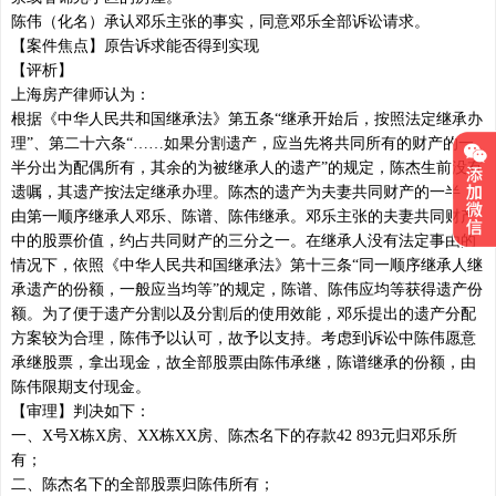
陈伟（化名）承认邓乐主张的事实，同意邓乐全部诉讼请求。
【案件焦点】原告诉求能否得到实现
【评析】
上海房产律师认为：
根据《中华人民共和国继承法》第五条“继承开始后，按照法定继承办
理”、第二十六条“……如果分割遗产，应当先将共同所有的财产的一
半分出为配偶所有，其余的为被继承人的遗产”的规定，陈杰生前没有
遗嘱，其遗产按法定继承办理。陈杰的遗产为夫妻共同财产的一半，
由第一顺序继承人邓乐、陈谱、陈伟继承。邓乐主张的夫妻共同财产
中的股票价值，约占共同财产的三分之一。在继承人没有法定事由的
情况下，依照《中华人民共和国继承法》第十三条“同一顺序继承人继
承遗产的份额，一般应当均等”的规定，陈谱、陈伟应均等获得遗产份
额。为了便于遗产分割以及分割后的使用效能，邓乐提出的遗产分配
方案较为合理，陈伟予以认可，故予以支持。考虑到诉讼中陈伟愿意
承继股票，拿出现金，故全部股票由陈伟承继，陈谱继承的份额，由
陈伟限期支付现金。
【审理】判决如下：
一、X号X栋X房、XX栋XX房、陈杰名下的存款42 893元归邓乐所
有；
二、陈杰名下的全部股票归陈伟所有；