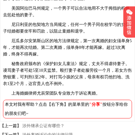
美国阿拉巴马州规定，一个男子可以合法地用不大于拇指的棍棒
去惩处他的妻子。
尼日利亚的包契地方当局规定，任何一个男子同在校学习的女孩
子结婚都要坐牢和罚款，以阻止童婚和退学。
厄瓜多尔安第斯山区的地方法律规定，第一次离婚的妇女须单身5
年，才能再次结婚。第二次离婚，须单身8年才能再嫁。超过3次离
婚，终身不得再嫁。
秘鲁政府颁布的《保护妇女儿童法》规定，丈夫不得虐待妻子。
谩骂妻子者可处5至10天监禁。殴打妻子者处服劳役一个月，若女方伤
势较重，可判刑1至2年。对打骂小孩的父亲，母亲有权罚他扫地、洗
衣1至2个月，达官贵人也不例外。
上海婚姻律师尤辰荣团队专业致力于诉讼离婚。
本文对我有帮助？点击【右下角】的菜单里的
"分享"
按钮分享给你
的朋友们吧~
【上一篇】
涉外继承公证有哪些？
【下一篇】
涉外离婚诉讼中的法律问题