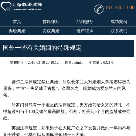
133-700-11000
首页
首席律师
品牌服务
成功案例
诉讼离婚
协议离婚
遗产继承
联系我们
国外一些有关婚姻的特殊规定
发布时间：2016-03-10 20:10:12
作者: admin
浏览量：6321次
爱尔兰法律规定禁止离婚。所以爱尔兰人对婚姻大事考虑得极为
周密，生怕“一失足成千古恨”。久而久之，晚婚成为爱尔兰人的风
俗。
所罗门群岛有一个地区的法律规定，男方婚前给女方的聘礼，不
得超过相当于100英镑的最高限额，否则，将受到3个月的监禁或被罚
款。
英国法律规定，如果男子在大庭广众之下发誓并做到一年内不与
妻子吵架，他就可以从国库里领到一只火腿。