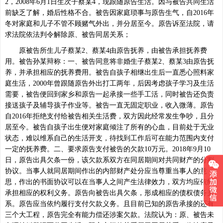
2，2008年6月1日生次子蔡某4，现跟随原告生活。因与被告共同生活
前缺乏了解，婚后性格不合。被告因家庭琐事与原告生气，自2016年
冬对家庭和儿子不管不顾赌气外出，并分居至今。原告诉至法院，请
求法院依法判令解除原、被告同居关系；
原被告所生儿子蔡某2、蔡某4由原告抚养，由被告承担抚养费
用。被告孙某辩称：一、被告同意将非婚生子蔡某2、蔡某3由原告抚
养，并承担相应的抚养费用。被告自孩子相继出生后一直悉心照料家
庭生活，2000年曾跟随原告外出打工两年，后因考虑孩子学习及生活
需要，被告便回到家乡和原告一起承接一些手工活，同时被告还负责
接送孩子及辅导孩子作业等。被告一直无固定职业，收入微薄。原告
自2016年拒绝支付给被告相关生活费，双方因此经常发生争吵，且分
居至今。被告自孩子出生便对家庭倾注了所有的心血，目前处于无业
状态，难以维系自己的生活开支，待找到工作后可在能力范围内支付
一定的抚养费。二、要求原告支付被告的欠款10万元。2018年9月10
日，原告出具欠条一份，该欠款系双方在同居期间对共同财产的分割
协议。当事人就同居期间作出的内部财产处分应当尊重当事人的意
思，作出的书面协议可以在当事人之间产生法律效力，双方均应依约
承担相应的权利义务。原告向被告出具欠条，形成相应的债权债务关
系。原告应当依约履行支付欠款义务。且目前已知的原告承接的还有
三个大工程，原告完全有能力偿还涉案欠款。法院认为：原、被告未