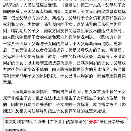
起诉讼的，人民法院应当受理。《婚姻法》第三十六条：父母与子女
间的关系，不因父母离婚而消除。离婚后，子女无论由父或母直接抚
养，仍是父母双方的子女。离婚后，父母对于子女仍有抚养和教育的
权利和义务。离婚后，哺乳期内的子女，以随哺乳的母亲抚养为原
则。哺乳期后的子女，如双方因抚养问题发生争执不能达成协议时，
由人民法院根据子女的权益和双方的具体情况判决。《民法典》第一
千零八十四条：父母与子女间的关系，不因父母离婚而消除。离婚
后，子女无论由父或者母直接抚养，仍是父母双方的子女。离婚后，
父母对于子女仍有抚养、教育、保护的权利和义务。离婚后，不满两
周岁的子女，以由母亲直接抚养为原则。已满两周岁的子女，父母双
方对抚养问题协议不成的，由人民法院根据双方的具体情况，按照最
有利于未成年子女的原则判决。子女已满八周岁的，应当尊重其真实
意愿。
上海离婚律师网指出：在同居关系期间，男女双方所生育的子女
属于非婚生子女，但是在法律上非婚生子女和婚生子女的地位是一样
的，因此在解除同居关系时，子女由哪一方抚养，就也需要按照《婚
姻法》及相关司法解释对婚生子女抚养问题的规定来处理。
本文对我有帮助？点击【右下角】的菜单里的
"分享"
按钮分享给你
的朋友们吧~