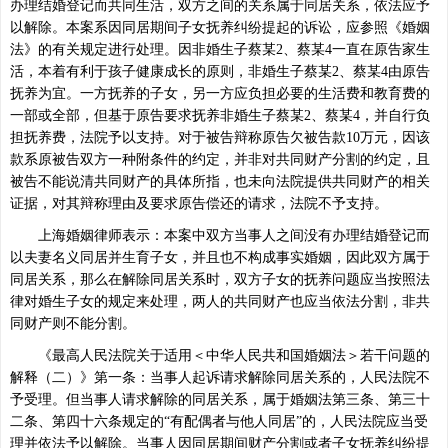
办理结婚登记而共同生活，双方之间的关系属于同居关系，依法应予
以解除。本案系因同居期间子女抚养纠纷提起的诉讼，应参照《婚姻
法》的有关规定进行处理。因非婚生子蔡某2、蔡某4一直在原告家生
活，本着有利于孩子健康成长的原则，非婚生子蔡某2、蔡某4由原告
抚养为宜。一方抚养的子女，另一方应负担必要的生活费和教育费的
一部或全部，但基于原告要求抚养非婚生子蔡某2、蔡某4，并自行负
担抚养费，法院予以支持。对于被告辩称原告欠被告款10万元，因该
款系原被告双方一种附条件的约定，并非对共同财产分割的约定，且
被告不能说清共同财产的具体所指，也未向法院提供共同财产的相关
证据，对其辩称理由及要求原告偿还的请求，法院不予支持。
上海婚姻律师表示：本案中双方当事人之间没有办理结婚登记而
以夫妻名义同居并生育子女，并且也不构成事实婚姻，因此双方属于
同居关系，那么在解除同居关系时，双方子女的抚养问题应当按照法
律对婚生子女的规定来处理，两人的共同财产也应当依法分割，非共
同财产则不能分割。
《最高人民法院关于适用＜中华人民共和国婚姻法＞若干问题的
解释（二）》第一条：当事人起诉请求解除同居关系的，人民法院不
予受理。但当事人请求解除的同居关系，属于婚姻法第三条、第三十
二条、第四十六条规定的“有配偶者与他人同居”的，人民法院应当受
理并依法予以解除。当事人因同居期间财产分割或者子女抚养纠纷提