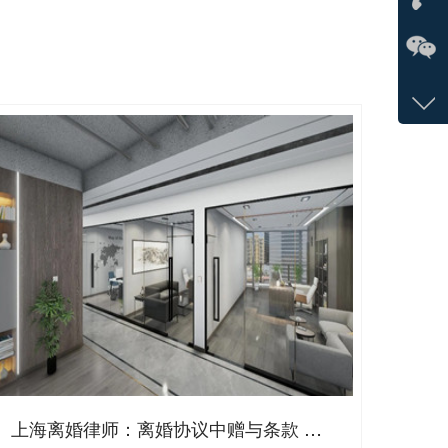
我
在
咨询
133-
客服
5768
上海离婚律师：离婚协议中赠与条款 离婚后不可随意撤销